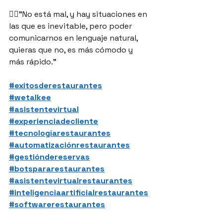
👉🏻"No está mal, y hay situaciones en 
las que es inevitable, pero poder 
comunicarnos en lenguaje natural, 
quieras que no, es más cómodo y 
más rápido."
#exitosderestaurantes
#wetalkee
#asistentevirtual
#experienciadecliente
#tecnologíarestaurantes
#automatizaciónrestaurantes
#gestióndereservas
#botspararestaurantes
#asistentevirtualrestaurantes
#inteligenciaartificialrestaurantes
#softwarerestaurantes