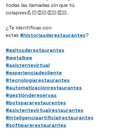
todas las llamadas sin que tú 
colapses💪🏻👏🏻👏🏻👏🏻.
¿Te identificas con 
estas 
#historiasderestaurantes
?
#exitosderestaurantes
#wetalkee
#asistentevirtual
#experienciadecliente
#tecnologíarestaurantes
#automatizaciónrestaurantes
#gestióndereservas
#botspararestaurantes
#asistentevirtualrestaurantes
#inteligenciaartificialrestaurantes
#softwarerestaurantes