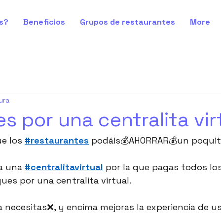
s?
Beneficios
Grupos de restaurantes
More
ura
s por una centralita vir
e los 
#restaurantes
 podáis💰AHORRAR💰un poquit
a una 
#centralitavirtual
 por la que pagas todos lo
ues por una centralita virtual.
la necesitas❌, y encima mejoras la experiencia de us