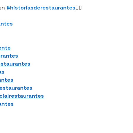
en 
#historiasderestaurantes
👈🏻
antes
ente
urantes
estaurantes
as
antes
restaurantes
icialrestaurantes
antes