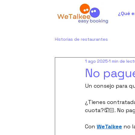
¿Qué e
Historias de restaurantes
1 ago 2025
1 min de lect
No pague
Un consejo para qu
¿Tienes contratad
cuota?🤦🏻. No pag
Con 
WeTalkee
 no 