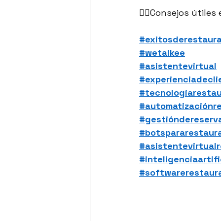
👉🏻Consejos útiles 
#exitosderestaur
#wetalkee
#asistentevirtual
#experienciadecli
#tecnologíaresta
#automatizaciónr
#gestióndereserv
#botspararestaur
#asistentevirtual
#inteligenciaartif
#softwarerestaur