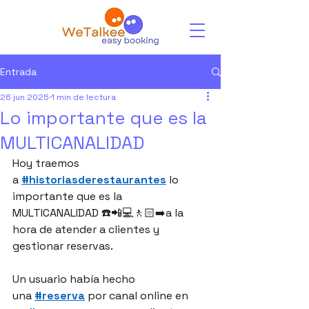
Entrada
26 jun 2025
1 min de lectura
Lo importante que es la
MULTICANALIDAD
Hoy traemos 
a 
#historiasderestaurantes
 lo 
importante que es la 
MULTICANALIDAD ☎️📲💻🚶🏻‍➡️a la 
hora de atender a clientes y 
gestionar reservas.
Un usuario había hecho 
una 
#reserva
 por canal online en 