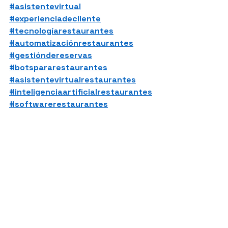
#asistentevirtual
#experienciadecliente
#tecnologíarestaurantes
#automatizaciónrestaurantes
#gestióndereservas
#botspararestaurantes
#asistentevirtualrestaurantes
#inteligenciaartificialrestaurantes
#softwarerestaurantes