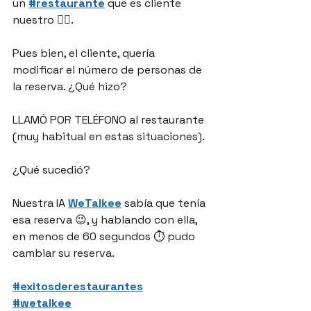
un 
#restaurante
 que es cliente 
nuestro 👌🏻.
Pues bien, el cliente, quería 
modificar el número de personas de 
la reserva. ¿Qué hizo?
LLAMÓ POR TELÉFONO al restaurante 
(muy habitual en estas situaciones).
¿Qué sucedió?
Nuestra IA 
WeTalkee
 sabía que tenía 
esa reserva 😉, y hablando con ella, 
en menos de 60 segundos ⏱️ pudo 
cambiar su reserva.
#exitosderestaurantes
#wetalkee