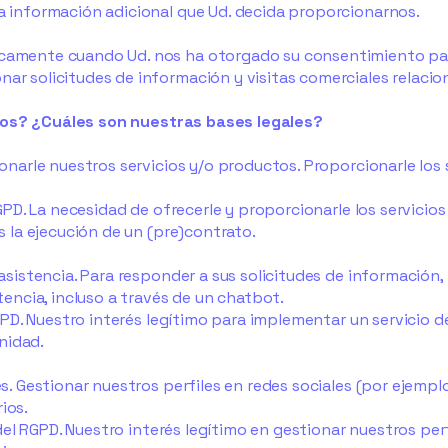
ra información adicional que Ud. decida proporcionarnos.
icamente cuando Ud. nos ha otorgado su consentimiento para
ar solicitudes de información y visitas comerciales relacio
tos? ¿Cuáles son nuestras bases legales?
cionarle nuestros servicios y/o productos. Proporcionarle los
 RGPD. La necesidad de ofrecerle y proporcionarle los servicio
es la ejecución de un (pre)contrato.
 asistencia. Para responder a sus solicitudes de información,
stencia, incluso a través de un chatbot.
 RGPD. Nuestro interés legítimo para implementar un servicio 
nidad.
es. Gestionar nuestros perfiles en redes sociales (por ejempl
ios.
b) del RGPD. Nuestro interés legítimo en gestionar nuestros per