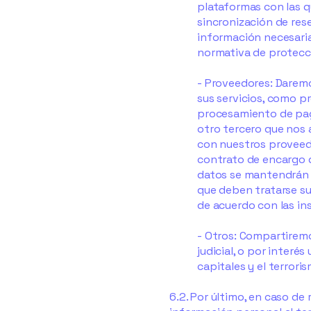
plataformas con las q
sincronización de rese
información necesaria
normativa de protecci
- Proveedores: Daremo
sus servicios, como p
procesamiento de pago
otro tercero que nos 
con nuestros proveed
contrato de encargo d
datos se mantendrán s
que deben tratarse su
de acuerdo con las in
- Otros: Compartiremos
judicial, o por interé
capitales y el terroris
6.2. Por último, en caso de