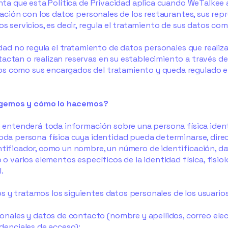
uenta que esta Política de Privacidad aplica cuando WeTalke
elación con los datos personales de los restaurantes, sus r
os servicios, es decir, regula el tratamiento de sus datos co
cidad no regula el tratamiento de datos personales que realiz
ctan o realizan reservas en su establecimiento a través de 
s como sus encargados del tratamiento y queda regulado en
ogemos y cómo lo hacemos?
e entenderá toda información sobre una persona física ident
toda persona física cuya identidad pueda determinarse, dire
tificador, como un nombre, un número de identificación, dat
 o varios elementos específicos de la identidad física, fisiol
.
 y tratamos los siguientes datos personales de los usuario
sonales y datos de contacto (nombre y apellidos, correo ele
edenciales de acceso);