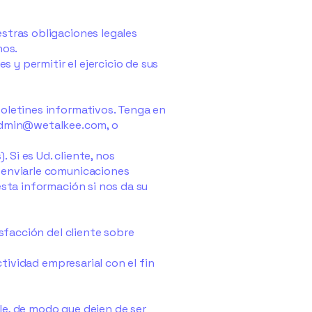
estras obligaciones legales
hos.
s y permitir el ejercicio de sus
boletines informativos. Tenga en
dmin@wetalkee.com
, o
). Si es Ud. cliente, nos
a enviarle comunicaciones
esta información si nos da su
isfacción del cliente sobre
ctividad empresarial con el fin
le, de modo que dejen de ser