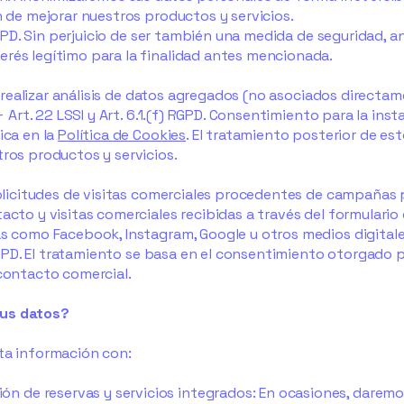
n de mejorar nuestros productos y servicios.
l RGPD. Sin perjuicio de ser también una medida de seguridad,
rés legítimo para la finalidad antes mencionada.
ara realizar análisis de datos agregados (no asociados direct
D+ Art. 22 LSSI y Art. 6.1.(f) RGPD. Consentimiento para la ins
ica en la
Política de Cookies
. El tratamiento posterior de est
tros productos y servicios.
solicitudes de visitas comerciales procedentes de campañas p
acto y visitas comerciales recibidas a través del formulari
as como Facebook, Instagram, Google u otros medios digitale
 RGPD. El tratamiento se basa en el consentimiento otorgado po
 contacto comercial.
sus datos?
ta información con:
ión de reservas y servicios integrados: En ocasiones, daremo