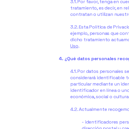
3.1. Por favor, tenga en c
tratamiento, es decir, en r
contratan o utilizan nuestr
3.2. Esta Política de Priva
ejemplo, personas que conta
dicho tratamiento actuamo
Uso
.
4. ¿Qué datos personales rec
4.1. Por datos personales s
considerará identificable 
particular mediante un iden
identificador en línea o uno
económica, social o cultural
4.2. Actualmente recogemos
- identificadores per
dirección postal y cr