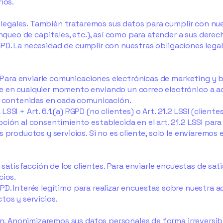
ios.
s legales. También trataremos sus datos para cumplir con nu
anqueo de capitales, etc.), así como para atender a sus derec
 RGPD. La necesidad de cumplir con nuestras obligaciones legale
. Para enviarle comunicaciones electrónicas de marketing y 
 en cualquier momento enviando un correo electrónico a
a
s contenidas en cada comunicación.
a LSSI + Art. 6.1.(a) RGPD (no clientes) o Art. 21.2 LSSI (clientes
ción al consentimiento establecida en el art. 21.2 LSSI par
 productos y servicios. Si no es cliente, solo le enviaremos 
 satisfacción de los clientes. Para enviarle encuestas de sat
cios.
 RGPD. Interés legítimo para realizar encuestas sobre nuestra a
tos y servicios.
ión. Anonimizaremos sus datos personales de forma irreversib