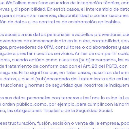
ue WeTalkee mantiene acuerdos de integración técnica, con el
rvas y disponibilidad. En estos casos, el intercambio de dato
 para sincronizar reservas, disponibilidad o comunicaciones,
ón de datos y los contratos de colaboración aplicables.
s acceso a sus datos personales a aquellos proveedores que
roveedores de almacenamiento en la nube, contabilidad, serv
s, proveedores de CRM, consultores o colaboradores y ases
ayude a prestar nuestros servicios. Antes de compartir cual
ores, cuando actúen como nuestros (sub)encargados, les ex
e tratamiento de conformidad con el Art. 28 del RGPD, con 
eguros. Esto significa que, en tales casos, nosotros determ
s datos, y que el (sub)encargado del tratamiento sólo estará
strucciones y normas de seguridad que nosotros le indiquem
 sus datos personales con terceros si así nos lo exige la Le
s u orden público, como, por ejemplo, para cumplir con la no
mo, las obligaciones fiscales o de la Seguridad Social.
 reestructuración, fusión, escisión o venta de la empresa, po