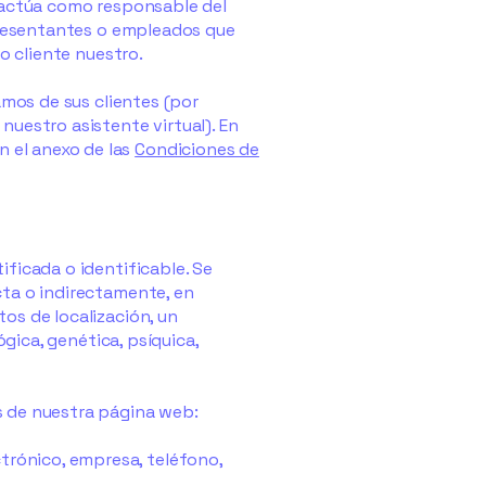
e actúa como responsable del
epresentantes o empleados que
mo cliente nuestro.
amos de sus clientes (por
nuestro asistente virtual). En
 el anexo de las
Condiciones de
ificada o identificable. Se
cta o indirectamente, en
os de localización, un
ógica, genética, psíquica,
s de nuestra página web:
ctrónico, empresa, teléfono,