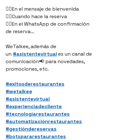
👉🏻En el mensaje de bienvenida
👉🏻Cuando hace la reserva
👉🏻En el WhatsApp de confirmación 
de reserva...
WeTalkee, además de 
un 
#asistentevirtual
 es un canal de 
comunicación📢 para novedades, 
promociones, etc.
#exitosderestaurantes
#wetalkee
#asistentevirtual
#experienciadecliente
#tecnologíarestaurantes
#automatizaciónrestaurantes
#gestióndereservas
#botspararestaurantes