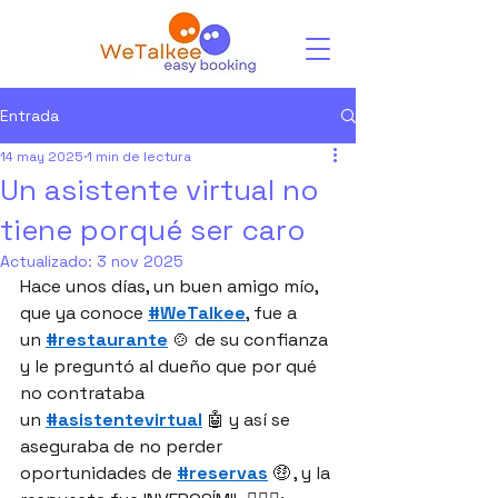
Entrada
14 may 2025
1 min de lectura
Un asistente virtual no
tiene porqué ser caro
Actualizado:
3 nov 2025
Hace unos días, un buen amigo mío, 
que ya conoce 
#WeTalkee
, fue a 
un 
#restaurante
 🍲 de su confianza 
y le preguntó al dueño que por qué 
no contrataba 
un 
#asistentevirtual
 🤖 y así se 
aseguraba de no perder 
oportunidades de 
#reservas
 🤑 , y la 