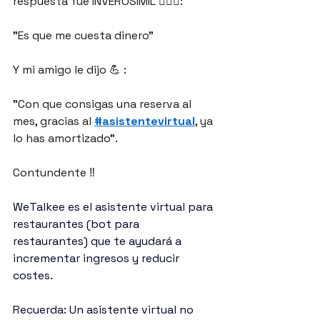
respuesta fue INVEROSÍMIL 🤦🏻‍♂️:
"Es que me cuesta dinero"
Y mi amigo le dijo 💪 : 
"Con que consigas una reserva al 
mes, gracias al 
#asistentevirtual
, ya 
lo has amortizado".
Contundente ‼️ 
WeTalkee es el asistente virtual para 
restaurantes (bot para 
restaurantes) que te ayudará a 
incrementar ingresos y reducir 
costes.
Recuerda: Un asistente virtual no 