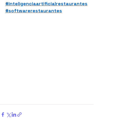
#inteligenciaartificialrestaurantes
#softwarerestaurantes