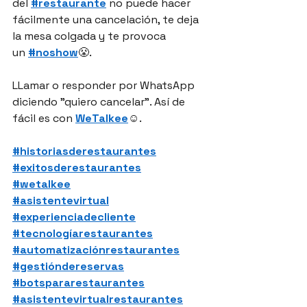
del 
#restaurante
 no puede hacer 
fácilmente una cancelación, te deja 
la mesa colgada y te provoca 
un 
#noshow
😤.
LLamar o responder por WhatsApp 
diciendo "quiero cancelar". Así de 
fácil es con 
WeTalkee
☺️.
#historiasderestaurantes
#exitosderestaurantes
#wetalkee
#asistentevirtual
#experienciadecliente
#tecnologíarestaurantes
#automatizaciónrestaurantes
#gestióndereservas
#botspararestaurantes
#asistentevirtualrestaurantes