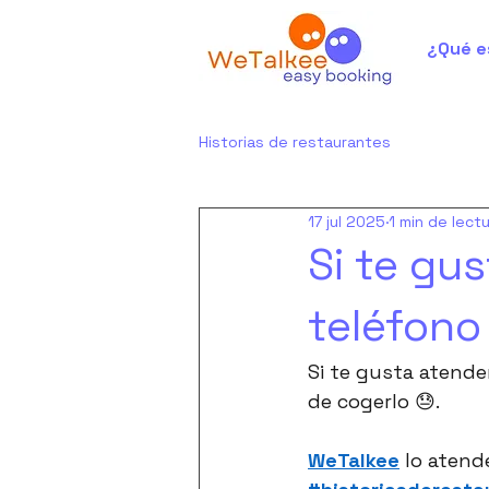
¿Qué e
Historias de restaurantes
17 jul 2025
1 min de lect
Si te gu
teléfono
Si te gusta atender
de cogerlo 😓.
WeTalkee
 lo atende