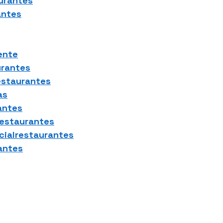
urantes
antes
ente
urantes
estaurantes
as
antes
restaurantes
icialrestaurantes
antes