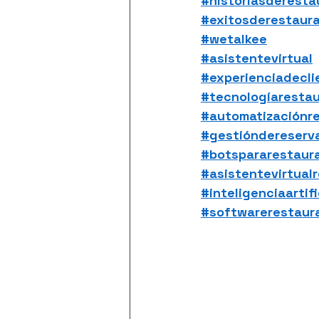
#historiasderesta
#exitosderestaur
#wetalkee
#asistentevirtual
#experienciadecli
#tecnologíaresta
#automatizaciónr
#gestióndereserv
#botspararestaur
#asistentevirtual
#inteligenciaartif
#softwarerestaur