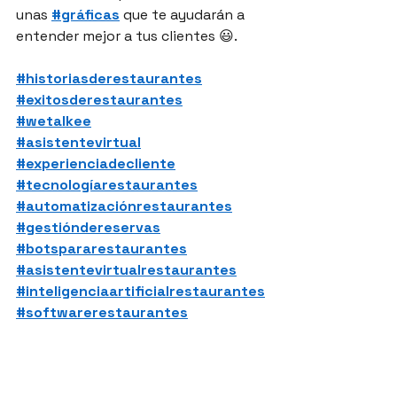
unas 
#gráficas
 que te ayudarán a 
entender mejor a tus clientes 😃.
#historiasderestaurantes
#exitosderestaurantes
#wetalkee
#asistentevirtual
#experienciadecliente
#tecnologíarestaurantes
#automatizaciónrestaurantes
#gestióndereservas
#botspararestaurantes
#asistentevirtualrestaurantes
#inteligenciaartificialrestaurantes
#softwarerestaurantes