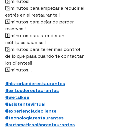
5️⃣minutos‼️
5️⃣minutos para empezar a reducir el 
estrés en el restaurante‼️
5️⃣minutos para dejar de perder 
reservas‼️
5️⃣minutos para atender en 
múltiples idiomas‼️
5️⃣minutos para tener más control 
de lo que pasa cuando te contactan 
los clientes‼️
5️⃣minutos...
#historiasderestaurantes
#exitosderestaurantes
#wetalkee
#asistentevirtual
#experienciadecliente
#tecnologíarestaurantes
#automatizaciónrestaurantes