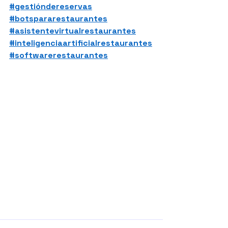
#gestióndereservas
#botspararestaurantes
#asistentevirtualrestaurantes
#inteligenciaartificialrestaurantes
#softwarerestaurantes