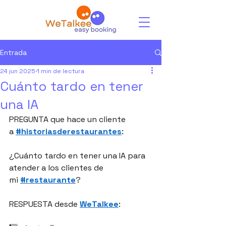
Entrada
24 jun 2025
1 min de lectura
Cuánto tardo en tener
una IA
PREGUNTA que hace un cliente 
a 
#historiasderestaurantes
:
¿Cuánto tardo en tener una IA para 
atender a los clientes de 
mi 
#restaurante
?
RESPUESTA desde 
WeTalkee
: